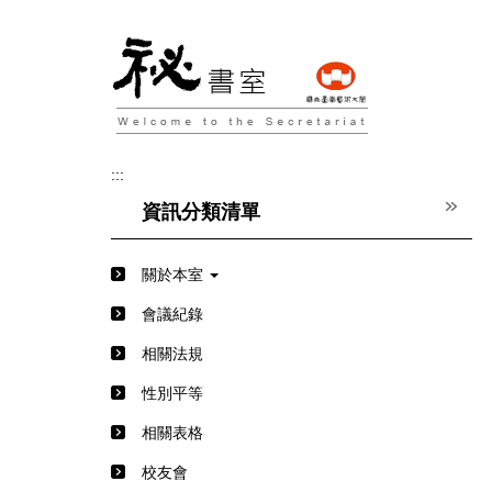
跳
到
主
要
內
容
區
:::
資訊分類清單
關於本室
會議紀錄
相關法規
性別平等
相關表格
校友會