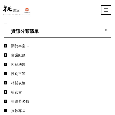
跳
到
主
要
:::
內
容
資訊分類清單
區
關於本室
會議紀錄
相關法規
性別平等
相關表格
校友會
捐贈芳名錄
捐款專區