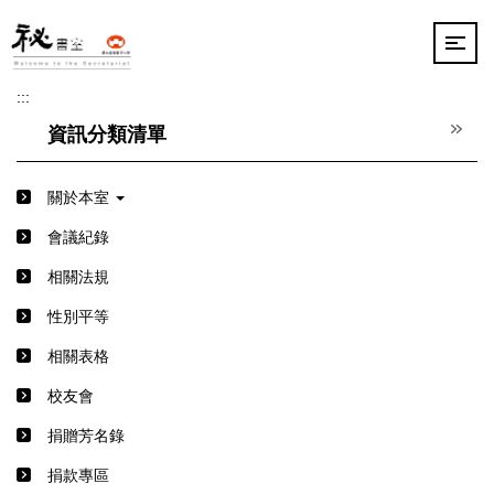
跳
到
主
要
:::
內
容
資訊分類清單
區
關於本室
會議紀錄
相關法規
性別平等
相關表格
校友會
捐贈芳名錄
捐款專區