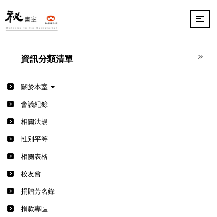
跳
到
主
要
:::
內
容
資訊分類清單
區
關於本室
會議紀錄
相關法規
性別平等
相關表格
校友會
捐贈芳名錄
捐款專區