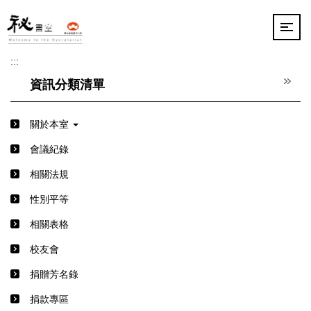
跳
到
主
要
:::
內
容
資訊分類清單
區
關於本室
會議紀錄
相關法規
性別平等
相關表格
校友會
捐贈芳名錄
捐款專區