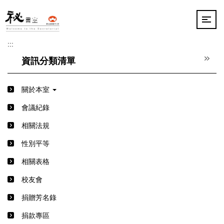
跳
到
主
要
:::
內
容
資訊分類清單
區
關於本室
會議紀錄
相關法規
性別平等
相關表格
校友會
捐贈芳名錄
捐款專區