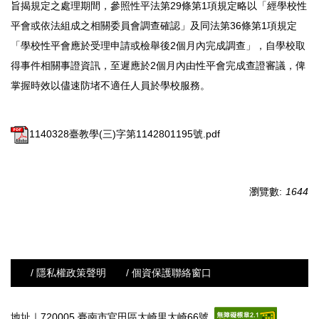
旨揭規定之處理期間，參照性平法第29條第1項規定略以「經學校性
平會或依法組成之相關委員會調查確認」及同法第36條第1項規定
「學校性平會應於受理申請或檢舉後2個月內完成調查」，自學校取
得事件相關事證資訊，至遲應於2個月內由性平會完成查證審議，俾
掌握時效以儘速防堵不適任人員於學校服務。
1140328臺教學(三)字第1142801195號.pdf
瀏覽數:
1644
/ 隱私權政策聲明
/ 個資保護聯絡窗口
地址｜720005 臺南市官田區大崎里大崎66號