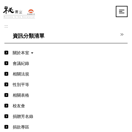
跳
到
主
要
:::
內
容
資訊分類清單
區
關於本室
會議紀錄
相關法規
性別平等
相關表格
校友會
捐贈芳名錄
捐款專區