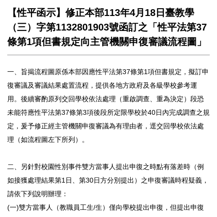
【性平函示】修正本部113年4月18日臺教學
（三）字第1132801903號函訂之「性平法第37
條第1項但書規定向主管機關申復審議流程圖」
一、旨揭流程圖原係本部因應性平法第37條第1項但書規定，擬訂申
復審議及審議結果處置流程，提供各地方政府及各級學校參考運
用。後續審酌原列交回學校依法處理（重啟調查、重為決定）段恐
未能符應性平法第37條第3項後段所定限學校於40日內完成調查之規
定，爰予修正經主管機關申復審議為有理由者，逕交回學校依法處
理（如流程圖左下所列）。
二、另針對校園性別事件雙方當事人提出申復之時點有落差時（例
如接獲處理結果第1日、第30日方分別提出）之申復審議時程疑義，
請依下列說明辦理：
(一)雙方當事人（教職員工生/生）僅向學校提出申復，但提出申復