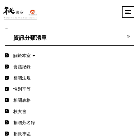
跳
到
主
要
:::
內
容
資訊分類清單
區
關於本室
會議紀錄
相關法規
性別平等
相關表格
校友會
捐贈芳名錄
捐款專區