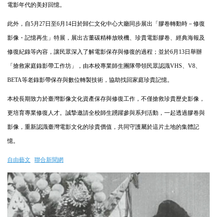
電影年代的美好回憶。
此外，自
5
月
27
日至
6
月
14
日於歸仁文化中心大廳同步展出「膠卷轉動時－修復
影像・記憶再生」特展，展出古董碳精棒放映機、珍貴電影膠卷、經典海報及
修復紀錄等內容，讓民眾深入了解電影保存與修復的過程；並於
6
月
13
日舉辦
「搶救家庭錄影帶工作坊」，由本校專業師生團隊帶領民眾認識
VHS
、
V8
、
BETA
等老錄影帶保存與數位轉製技術，協助找回家庭珍貴記憶。
本校長期致力於臺灣影像文化資產保存與修復工作，不僅搶救珍貴歷史影像，
更培育專業修復人才。誠摯邀請全校師生踴躍參與系列活動，一起透過膠卷與
影像，重新認識臺灣電影文化的珍貴價值，共同守護屬於這片土地的集體記
憶。
自由藝文
聯合新聞網