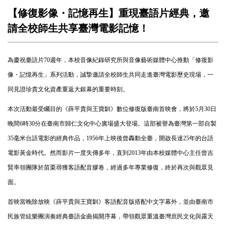
【修復影像・記憶再生】重現臺語片經典，邀
請全校師生共享臺灣電影記憶！
為慶祝臺語片
70
週年，本校音像紀錄研究所與音像藝術媒體中心推動「修復影
像・記憶再生」系列活動，誠摯邀請全校師生共同走進臺灣電影歷史現場，一
同見證珍貴文化資產重返大銀幕的重要時刻。
本次活動最受矚目的《薛平貴與王寶釧》數位修復版臺南首映會，將於
5
月
30
日
晚間
6
時
30
分在臺南市歸仁文化中心廣場盛大登場。這部被譽為臺灣第一部自製
35
毫米台語電影的經典作品，
1956
年上映後曾轟動全臺，開啟長達
25
年的台語
電影黃金時代。然而影片一度失傳多年，直到
2013
年由本校媒體中心主任曾吉
賢率領團隊於苗栗尋獲客語配音膠卷，經過多年專業修復，終於再次與觀眾見
面。
首映當晚除放映《薛平貴與王寶釧》客語配音版搭配中文字幕外，並由臺南市
民族管絃樂團演奏經典臺語金曲揭開序幕，帶領觀眾重溫臺灣庶民文化與露天