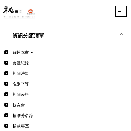
跳
到
主
要
:::
內
容
資訊分類清單
區
關於本室
會議紀錄
相關法規
性別平等
相關表格
校友會
捐贈芳名錄
捐款專區