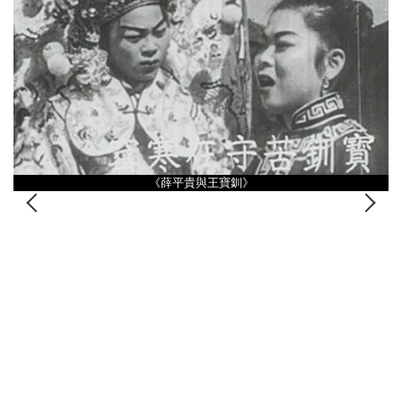
《薛平貴與王寶釧》