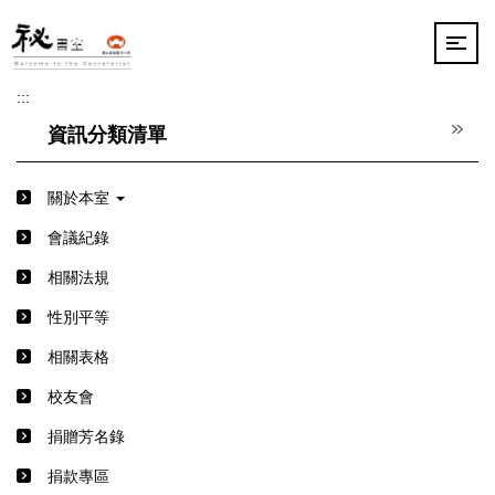
跳
到
主
要
:::
內
容
資訊分類清單
區
關於本室
會議紀錄
相關法規
性別平等
相關表格
校友會
捐贈芳名錄
捐款專區