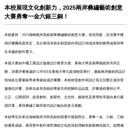
本校展現文化創新力，2025兩岸彝繡藝術創意
大賽勇奪一金六銀三銅！
本校參與「2025海峽兩岸高校南華彝繡藝術創意大賽」表現亮眼，於決賽中獲
得評審團高度肯定，充分展現本校在材質創作與設計領域深厚的教學成果與學
生卓越的創作實力。
本屆大賽由中國工業設計協會設計教育分會、東南大學及南華縣政府共同主
辦，決賽評審會議於12月6日在東南大學九龍湖校區舉行，邀集兩岸藝術與設計
領域多位重量級學者專家組成評審團，本校材質創作與設計系主任鄭正雄亦受
邀擔任評審，與來自多所高校的專家共同把關作品品質。評審過程秉持公平、
公正、公開原則，從原創性、創新性、文化性、藝術性及實用性等面向進行嚴
謹評選，展現彝繡工藝與當代設計融合的多元風貌。
本校學生於來自海峽兩岸38所高校的競賽中脫穎而出，勇奪一金、六銀、三銅
的優異成績，展現青年創作者對傳統文化的深刻理解與創新轉化能力。頒獎儀