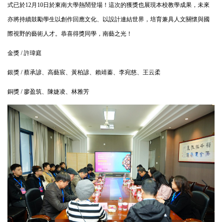
式已於12月10日於東南大學熱鬧登場！這次的獲獎也展現本校教學成果，未來
亦將持續鼓勵學生以創作回應文化、以設計連結世界，培育兼具人文關懷與國
際視野的藝術人才。
恭喜得獎同學，南藝之光！
金獎 / 許瑋庭
銀獎 / 蔡承諺、高藝宸、黃柏諺、賴靖蓁、李宛慈、王云柔
銅獎 / 廖盈筑、陳婕凌、林雅芳