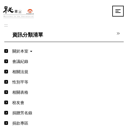
跳
到
主
要
:::
內
容
資訊分類清單
區
關於本室
會議紀錄
相關法規
性別平等
相關表格
校友會
捐贈芳名錄
捐款專區