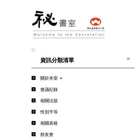
跳
到
主
要
內
容
區
:::
資訊分類清單
關於本室
會議紀錄
相關法規
性別平等
相關表格
校友會