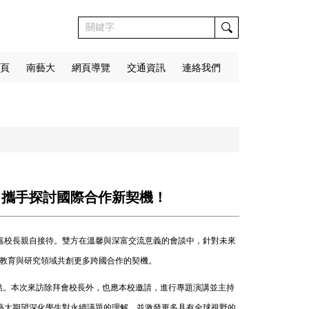
頁
南藝大
網頁導覽
交通資訊
連絡我們
教授蒞校，攜手探討國際合作新契機！
本校，並由邱上嘉校長親自接待。雙方在溫馨與深富交流意義的會談中，針對未來
術教育與研究領域共創更多跨國合作的契機。
的連結。本次來訪除拜會校長外，也應本校邀請，進行專題演講並主持
藝大期望深化學生對永續議題的理解，並激發更多具有全球視野的