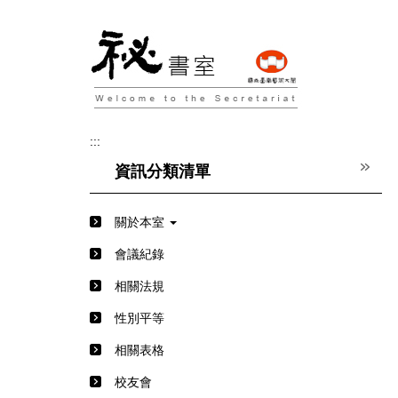
跳
到
主
要
內
容
區
:::
資訊分類清單
關於本室
會議紀錄
相關法規
性別平等
相關表格
校友會