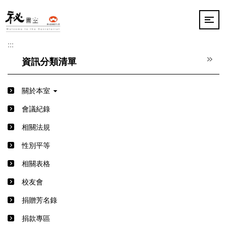
跳
到
主
要
:::
內
容
資訊分類清單
區
關於本室
會議紀錄
相關法規
性別平等
相關表格
校友會
捐贈芳名錄
捐款專區