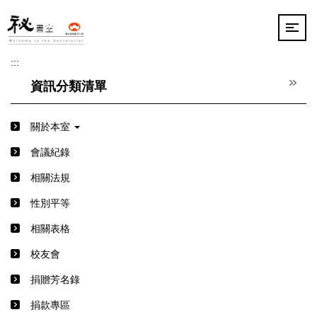
跳
到
主
要
:::
內
容
資訊分類清單
區
關於本室
會議紀錄
相關法規
性別平等
相關表格
校友會
捐贈芳名錄
捐款專區