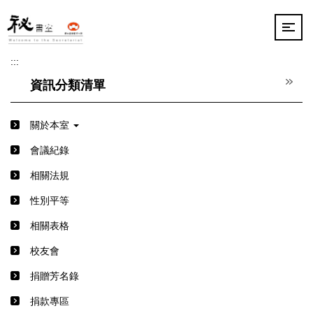
跳
到
主
要
:::
內
容
資訊分類清單
區
關於本室
會議紀錄
相關法規
性別平等
相關表格
校友會
捐贈芳名錄
捐款專區