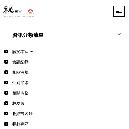
跳
到
主
要
:::
內
容
資訊分類清單
區
關於本室
會議紀錄
相關法規
性別平等
相關表格
校友會
捐贈芳名錄
捐款專區