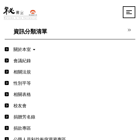
跳
到
主
要
內
資訊分類清單
容
區
關於本室
會議紀錄
相關法規
性別平等
相關表格
校友會
捐贈芳名錄
捐款專區
公職人員利益衝突迴避專區