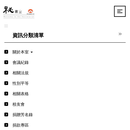
跳
到
主
要
:::
內
容
資訊分類清單
區
關於本室
會議紀錄
相關法規
性別平等
相關表格
校友會
捐贈芳名錄
捐款專區