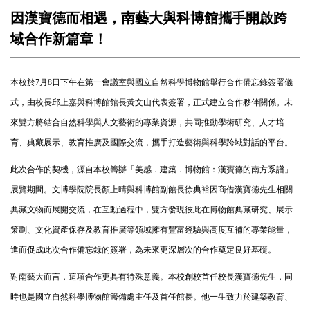
因漢寶德而相遇，南藝大與科博館攜手開啟跨
域合作新篇章！
本校於7月8日下午在第一會議室與國立自然科學博物館舉行合作備忘錄簽署儀
式，由校長邱上嘉與科博館館長黃文山代表簽署，正式建立合作夥伴關係。未
來雙方將結合自然科學與人文藝術的專業資源，共同推動學術研究、人才培
育、典藏展示、教育推廣及國際交流，攜手打造藝術與科學跨域對話的平台。
此次合作的契機，源自本校籌辦「美感．建築．博物館：漢寶德的南方系譜」
展覽期間。文博學院院長顏上晴與科博館副館長徐典裕因商借漢寶德先生相關
典藏文物而展開交流，在互動過程中，雙方發現彼此在博物館典藏研究、展示
策劃、文化資產保存及教育推廣等領域擁有豐富經驗與高度互補的專業能量，
進而促成此次合作備忘錄的簽署，為未來更深層次的合作奠定良好基礎。
對南藝大而言，這項合作更具有特殊意義。本校創校首任校長漢寶德先生，同
時也是國立自然科學博物館籌備處主任及首任館長。他一生致力於建築教育、