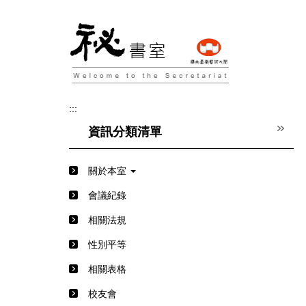
跳
到
主
要
內
容
區
:::
資訊分類清單
關於本室
會議紀錄
相關法規
性別平等
相關表格
校友會