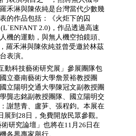
羅禾淋與陳依純是台灣當代少數幾
表的作品包括：《火炬下的囚
(L`ENFANT 2.0)，作品透過高速
人機的運動，與無人機空拍鏡頭、
性，羅禾淋與陳依純並曾受邀於林茲
台表演。
機互動科技藝術研究展」參展團隊包
國立臺南藝術大學詹景裕教授團
國立陽明交通大學陳冠文副教授團
學龔志銘副教授團隊、國立陽明交
：謝慧青、盧芛、張程鈞。本展在
1日展到28日，免費開放民眾參觀。
術研究論壇」也將在11月26日在
機各界專家舉行。