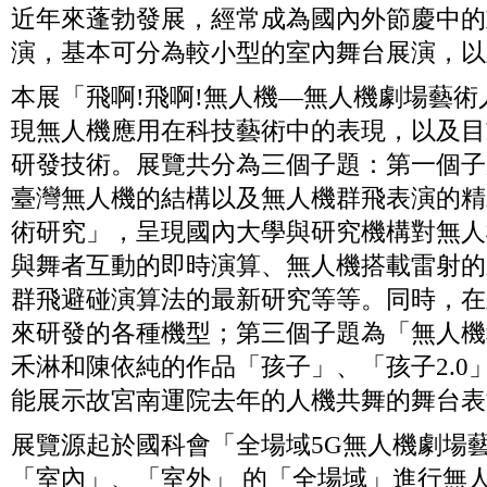
近年來蓬勃發展，經常成為國內外節慶中的
演，基本可分為較小型的室內舞台展演，以
本展「飛啊!飛啊!無人機—無人機劇場藝
現無人機應用在科技藝術中的表現，以及目
研發技術。展覽共分為三個子題：第一個子
臺灣無人機的結構以及無人機群飛表演的精
術研究」，呈現國內大學與研究機構對無人
與舞者互動的即時演算、無人機搭載雷射的
群飛避碰演算法的最新研究等等。同時，在
來研發的各種機型；第三個子題為「無人機
禾淋和陳依純的作品「孩子」、「孩子2.0
能展示故宮南運院去年的人機共舞的舞台表
展覽源起於國科會「全場域5G無人機劇場
「室內」、「室外」 的「全場域」進行無