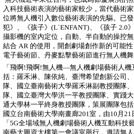
入科技藝術表演的藝術家較少，當代藝術家
位將無人機引入數位藝術表演的先驅。已發
犯》、《孩子》(L`ENFANT)、《孩子 2.0》
攝影機的室內定位，自動、半自動的操控無
結合 AR 的使用，開創劇場創作新的可能
電子藝術節、丹麥點擊藝術節進行無人機舞
「飛啊!飛啊!無人機—無人機劇場藝術人
括：羅禾淋、陳依純、臺灣希望創新公司、
隊、國立臺南藝術大學羅禾淋副教授團隊、
隊、國立臺灣大學洪一平教授團隊、實踐大
通大學林一平終身教授團隊，策展團隊包括
國立台南藝術大學南畫廊201室，由10月2
「5G全場域無人機劇場藝術人機互動科技藝
南藝大圖資大樓第一會議室舉行，邀請無人