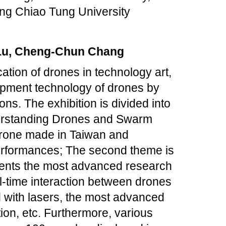
Ming Chiao Tung U
niversity
i Lu, Cheng-Chun Chang
cation of drones in technology art,
opment technology of drones by
ons. The exhibition is divided into
derstanding Drones and Swarm
 drone made in Taiwan and
erformances; The second theme is
ents the most advanced research
al-time interaction between drones
 with lasers, the most advanced
ion, etc. Furthermore, various