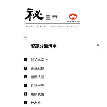
跳
到
主
要
內
容
區
:::
資訊分類清單
關於本室
會議紀錄
相關法規
性別平等
相關表格
校友會