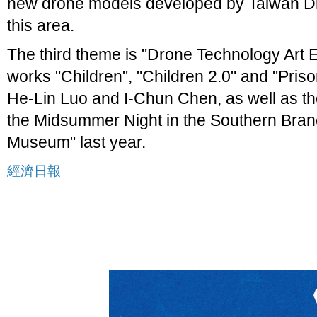
new drone models developed by Taiwan Dr
this area.
The third theme is "Drone Technology Art Ex
works "Children", "Children 2.0" and "Priso
He-Lin Luo and I-Chun Chen, as well as th
the Midsummer Night in the Southern Branc
Museum" last year.
經濟日報